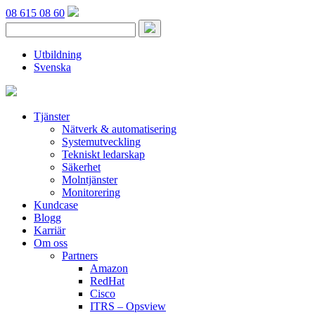
08 615 08 60
Utbildning
Svenska
Tjänster
Nätverk & automatisering
Systemutveckling
Tekniskt ledarskap
Säkerhet
Molntjänster
Monitorering
Kundcase
Blogg
Karriär
Om oss
Partners
Amazon
RedHat
Cisco
ITRS – Opsview